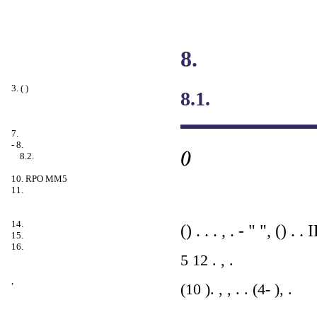
8.
3. ( )
8.1.
7.
-
8.
()
8.2.
10. RPO MM5
11.
14.
() . . . , . - " ", () . . 
15.
16.
5 12 . , .
,
(10 ). , , . . (4- ), .