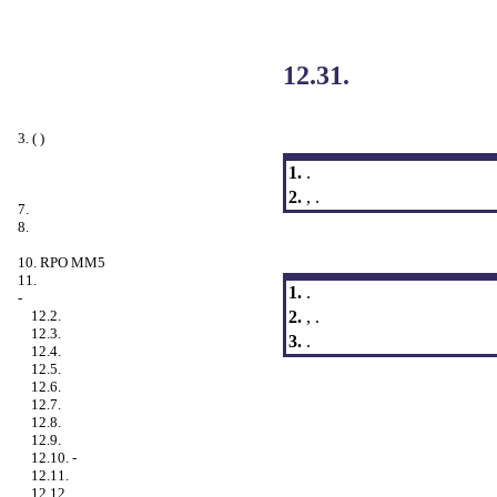
12.31.
3. ( )
1.
.
2.
, .
7.
8.
10. RPO MM5
11.
1.
.
-
2.
, .
12.2.
12.3.
3.
.
12.4.
12.5.
12.6.
12.7.
12.8.
12.9.
12.10. -
12.11.
12.12.