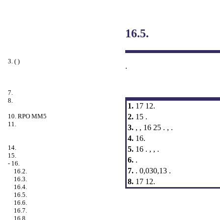
16.5.
3. ( )
.
7.
8.
1.
17 12.
2.
15 .
10. RPO MM5
11.
3.
, , 16 25 . , .
4.
16.
14.
5.
16 . , , .
15.
6.
.
-
16.
7.
. 0,030,13 .
16.2.
16.3.
8.
17 12.
16.4.
16.5.
16.6.
16.7.
16.8.