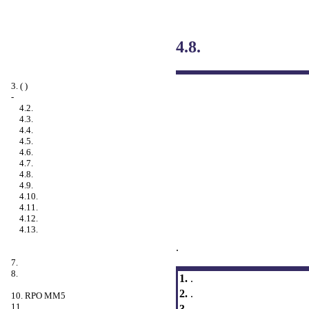
4.8.
3. ( )
-
4.2.
4.3.
4.4.
4.5.
4.6.
4.7.
4.8.
4.9.
4.10.
4.11.
4.12.
4.13.
.
7.
8.
1.
.
2.
.
10. RPO MM5
11.
3.
.