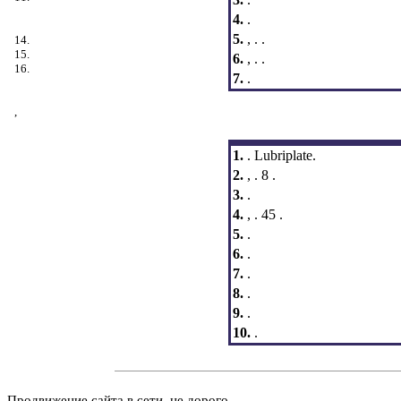
4.
.
5.
, .
.
14.
15.
6.
, .
.
16.
7.
.
,
1.
. Lubriplate.
2.
, . 8 .
3.
.
4.
, . 45 .
5.
.
6.
.
7.
.
8.
.
9.
.
10.
.
Продвижение сайта в сети, не дорого.