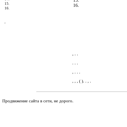
15.
15.
16.
16.
,
, . .
. . .
, . . .
, , , ( ). . , .
Продвижение сайта в сети, не дорого.