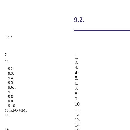
9.2.
3. ( )
7.
1.
8.
2.
-
3.
9.2.
4.
9.3.
5.
9.4.
9.5.
6.
9.6. ,
7.
9.7.
8.
9.8.
9.
9.9.
10.
9.10. ,
11.
10. RPO MM5
12.
11.
13.
14.
14.