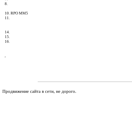
8.
10. RPO MM5
11.
14.
15.
16.
,
Продвижение сайта в сети, не дорого.