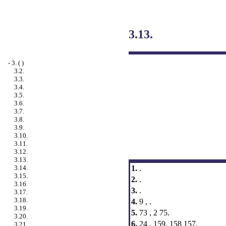
3.13.
-
3. ( )
3.2.
3.3.
3.4.
3.5.
3.6.
3.7.
3.8.
3.9.
3.10.
3.11.
3.12.
3.13.
1.
.
3.14.
3.15.
2.
.
3.16.
3.
.
3.17.
3.18.
4.
9 , .
3.19.
5.
73 , 2 75.
3.20.
6.
24 , 159, 158 157.
3.21. .