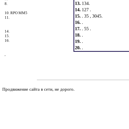
13.
134.
8.
14.
127 .
10. RPO MM5
15.
. 35 , 3045.
11.
16.
.
17.
. 55 .
14.
18.
.
15.
16.
19.
.
20.
.
,
Продвижение сайта в сети, не дорого.