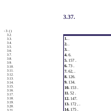
3.37.
-
3. ( )
3.2.
1.
.
3.3.
3.4.
2.
.
3.5.
3.
.
3.6.
4.
6.
3.7.
3.8.
5.
157 .
3.9.
6.
73 .
3.10.
3.11.
7.
62, .
3.12.
8.
126.
3.13.
9.
134.
3.14.
3.15.
10.
153 .
3.16.
11.
52 .
3.17.
12.
147.
3.18.
3.19.
13.
172 , .
3.20.
14.
175 .
3.21. .